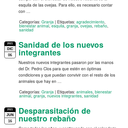
esquila de las ovejas. Para ello, es necesario contar
con …
Categorías:
Granja
|
Etiquetas:
agradecimiento
,
bienestar animal
,
esquila
,
granja
,
ovejas
,
rebaño
,
sanidad
Sanidad de los nuevos
2021
DIC
integrantes
06
Nuestros nuevos integrantes pasaron por las manos
del Dr. Pedro Clos para que estén en óptimas
condiciones y que puedan convivir con el resto de los
animales que hay en …
Categorías:
Granja
|
Etiquetas:
animales
,
bienestar
animal
,
granja
,
nuevos integrantes
,
sanidad
Desparasitación de
2021
JUN
nuestro rebaño
16