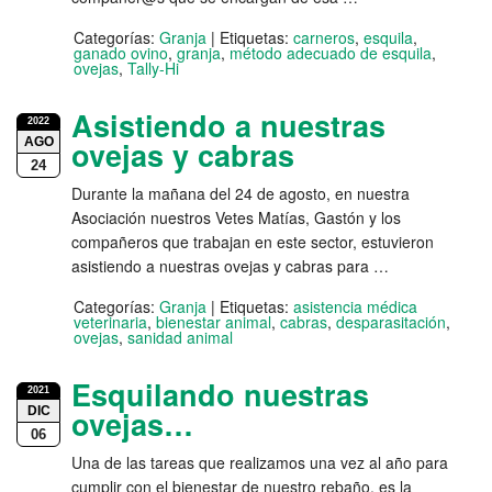
Categorías:
Granja
|
Etiquetas:
carneros
,
esquila
,
ganado ovino
,
granja
,
método adecuado de esquila
,
ovejas
,
Tally-Hi
Asistiendo a nuestras
2022
AGO
ovejas y cabras
24
Durante la mañana del 24 de agosto, en nuestra
Asociación nuestros Vetes Matías, Gastón y los
compañeros que trabajan en este sector, estuvieron
asistiendo a nuestras ovejas y cabras para …
Categorías:
Granja
|
Etiquetas:
asistencia médica
veterinaria
,
bienestar animal
,
cabras
,
desparasitación
,
ovejas
,
sanidad animal
Esquilando nuestras
2021
DIC
ovejas…
06
Una de las tareas que realizamos una vez al año para
cumplir con el bienestar de nuestro rebaño, es la