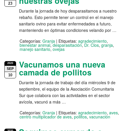
nuestras ovejas
23
Durante la jornada de hoy desparasitamos a nuestro
rebaño. Esto permite tener un control en el manejo
sanitario ovino para evitar enfermedades a futuro,
manteniendo en óptimas condiciones velando por …
Categorías:
Granja
|
Etiquetas:
agradecimiento
,
bienestar animal
,
desparasitación
,
Dr. Clos
,
granja
,
manejo sanitario
,
ovejas
Vacunamos una nueva
2020
SEP
camada de pollitos
10
Durante la jornada de trabajo del día miércoles 9 de
septiembre, el equipo de la Asociación Comunitaria
Sur que colabora con las actividades en el sector
avícola, vacunó a más …
Categorías:
Granja
|
Etiquetas:
agradecimiento
,
aves
,
centro multiplicador de aves
,
pollitos
,
vacunación
2020