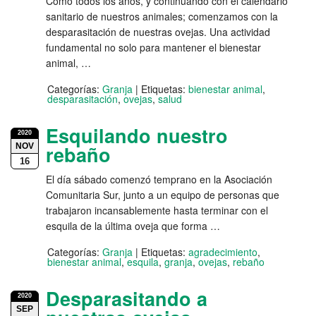
Como todos los años, y continuando con el calendario
sanitario de nuestros animales; comenzamos con la
desparasitación de nuestras ovejas. Una actividad
fundamental no solo para mantener el bienestar
animal, …
Categorías:
Granja
|
Etiquetas:
bienestar animal
,
desparasitación
,
ovejas
,
salud
Esquilando nuestro
2020
NOV
rebaño
16
El día sábado comenzó temprano en la Asociación
Comunitaria Sur, junto a un equipo de personas que
trabajaron incansablemente hasta terminar con el
esquila de la última oveja que forma …
Categorías:
Granja
|
Etiquetas:
agradecimiento
,
bienestar animal
,
esquila
,
granja
,
ovejas
,
rebaño
Desparasitando a
2020
SEP