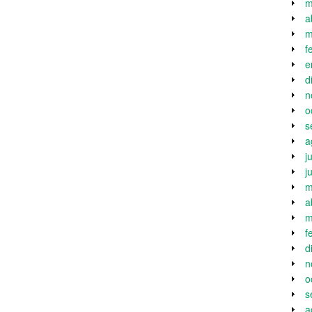
m
a
m
f
e
d
n
o
s
a
j
j
m
a
m
f
d
n
o
s
a