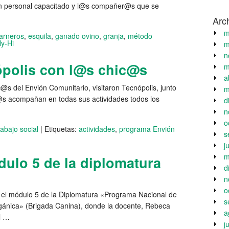
on personal capacitado y l@s compañer@s que se
Arc
m
arneros
,
esquila
,
ganado ovino
,
granja
,
método
ly-Hi
m
n
ópolis con l@s chic@s
m
a
ic@s del Envión Comunitario, visitaron Tecnópolis, junto
m
l@s acompañan en todas sus actividades todos los
d
n
o
abajo social
|
Etiquetas:
actividades
,
programa Envión
s
j
m
dulo 5 de la diplomatura
d
n
o
el módulo 5 de la Diplomatura «Programa Nacional de
s
gánica» (Brigada Canina), donde la docente, Rebeca
a
el …
j