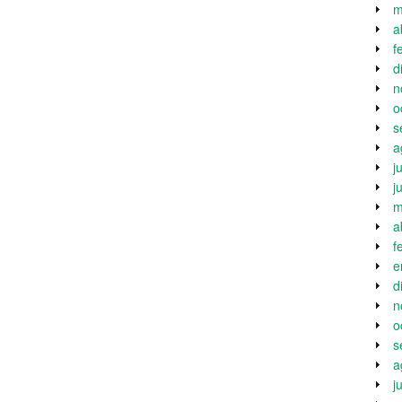
m
a
f
d
n
o
s
a
j
j
m
a
f
e
d
n
o
s
a
j