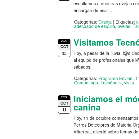
esquilamos a nuestras ovejas c
encargan de esa …
Categorías:
Granja
|
Etiquetas:
c
adecuado de esquila
,
ovejas
,
Tal
Visitamos Tecn
2022
OCT
Hoy, a pesar de la lluvia, l@s ch
15
al equipo de profesionales que 
sábados.
Categorías:
Programa Envión
,
Tr
Comunitario
,
Tecnópolis
,
visita
Iniciamos el mó
2022
OCT
canina
11
Hoy, 11 de octubre comenzamos 
Perros Detectores de Materia Or
Villarreal, disertó sobre temas d