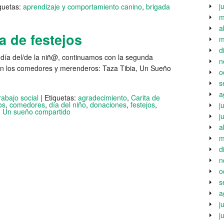
j
quetas:
aprendizaje y comportamiento canino
,
brigada
m
a
 de festejos
m
d
el día del/de la niñ@, continuamos con la segunda
n
 en los comedores y merenderos: Taza Tibia, Un Sueño
o
s
a
rabajo social
|
Etiquetas:
agradecimiento
,
Carita de
os
,
comedores
,
día del niño
,
donaciones
,
festejos
,
j
,
Un sueño compartido
j
a
m
d
n
o
s
a
j
j