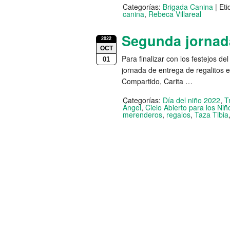
Categorías:
Brigada Canina
|
Eti
canina
,
Rebeca Villareal
Segunda jornada
2022
OCT
Para finalizar con los festejos d
01
jornada de entrega de regalitos
Compartido, Carita …
Categorías:
Día del niño 2022
,
T
Ángel
,
Cielo Abierto para los Niñ
merenderos
,
regalos
,
Taza Tibia