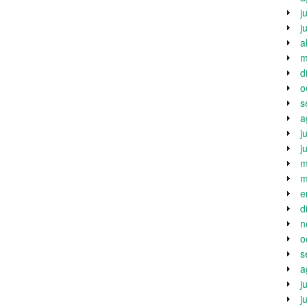
j
j
a
m
d
o
s
a
j
j
m
m
e
d
n
o
s
a
j
j