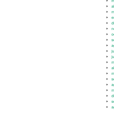
m
a
m
e
d
n
o
s
a
j
j
m
a
m
s
a
m
d
s
a