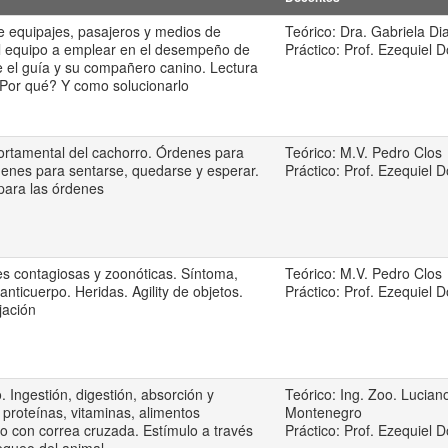
de equipajes, pasajeros y medios de
Teórico: Dra. Gabriela D
el equipo a emplear en el desempeño de
Práctico: Prof. Ezequiel 
e el guía y su compañero canino. Lectura
Por qué? Y como solucionarlo
ortamental del cachorro. Órdenes para
Teórico: M.V. Pedro Clos
denes para sentarse, quedarse y esperar.
Práctico: Prof. Ezequiel 
para las órdenes
s contagiosas y zoonóticas. Síntoma,
Teórico: M.V. Pedro Clos
nticuerpo. Heridas. Agility de objetos.
Práctico: Prof. Ezequiel 
jación
 Ingestión, digestión, absorción y
Teórico: Ing. Zoo. Lucian
 proteínas, vitaminas, alimentos
Montenegro
o con correa cruzada. Estímulo a través
Práctico: Prof. Ezequiel 