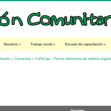
Nosotros
»
Trabajo social
»
Escuela de capacitación
»
itación
»
Convenios
»
FoPeCap
»
Perros detectores de materia orgán
Docentes