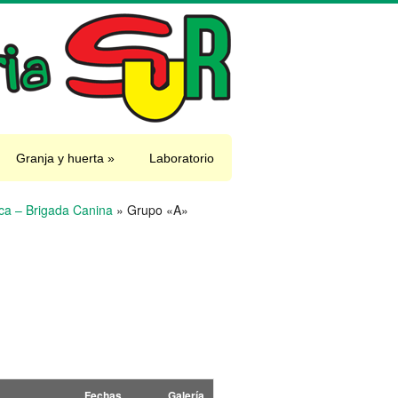
Granja y huerta
»
Laboratorio
ica – Brigada Canina
»
Grupo «A»
Fechas
Galería