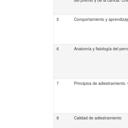
del premio y de la caricia. C
5
Comportamiento y aprendizaj
6
Anatomía y fisiología del perr
7
Principios de adiestramiento.
8
Calidad de adiestramiento