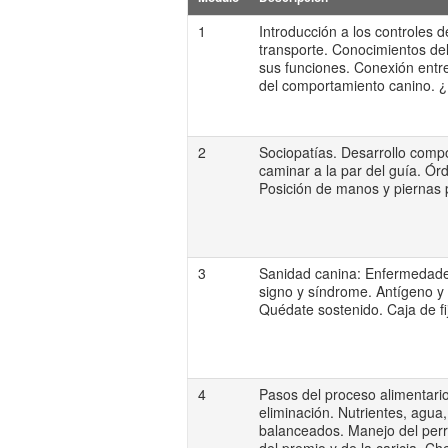
1
Introducción a los controles 
transporte. Conocimientos d
sus funciones. Conexión entr
del comportamiento canino. ¿
2
Sociopatías. Desarrollo comp
caminar a la par del guía. Ór
Posición de manos y piernas 
3
Sanidad canina: Enfermedade
signo y síndrome. Antígeno y a
Quédate sostenido. Caja de fi
4
Pasos del proceso alimentario.
eliminación. Nutrientes, agua,
balanceados. Manejo del perr