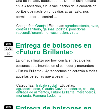
Una de las actividades que realizamos esta semana
en la Asociación, fue la vacunación de la camada de
pollitos que nacieron unos días atrás. Esto, nos
permite tener un control …
Categorías:
Granja
|
Etiquetas:
agradecimiento
,
aves
,
control sanitario
,
gallinas
,
pollitos
,
ponedoras
,
reacondicionamiento
,
vacunación
,
viruta
Entrega de bolsones en
2020
JUL
«Futuro Brillante»
10
La jornada finalizó por hoy, con la entrega de los
bolsones de alimentos en el comedor y merendero
«Futuro Brillante». Agradecemos de corazón a todas
aquellas personas que a pesar …
Categorías:
Trabajo social
|
Etiquetas:
agradecimiento
,
Claudio Díaz
,
comedores
,
comida
,
entrega de alimentos
,
Futuro Brillante
,
merenderos
,
merienda
,
Ramona Ledesma
Entrega de bolsones en
2020