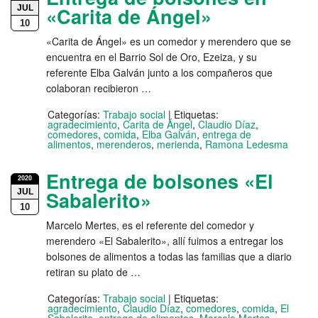
JUL
«Carita de Ángel»
10
«Carita de Ángel» es un comedor y merendero que se
encuentra en el Barrio Sol de Oro, Ezeiza, y su
referente Elba Galván junto a los compañeros que
colaboran recibieron …
Categorías:
Trabajo social
|
Etiquetas:
agradecimiento
,
Carita de Ángel
,
Claudio Díaz
,
comedores
,
comida
,
Elba Galván
,
entrega de
alimentos
,
merenderos
,
merienda
,
Ramona Ledesma
Entrega de bolsones «El
2020
JUL
Sabalerito»
10
Marcelo Mertes, es el referente del comedor y
merendero «El Sabalerito», allí fuimos a entregar los
bolsones de alimentos a todas las familias que a diario
retiran su plato de …
Categorías:
Trabajo social
|
Etiquetas:
agradecimiento
,
Claudio Díaz
,
comedores
,
comida
,
El