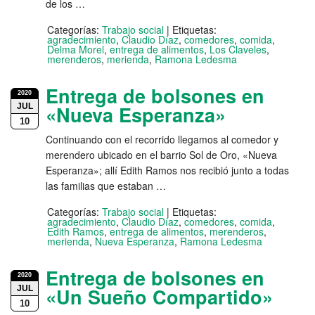
de los …
Categorías:
Trabajo social
|
Etiquetas:
agradecimiento
,
Claudio Díaz
,
comedores
,
comida
,
Delma Morel
,
entrega de alimentos
,
Los Claveles
,
merenderos
,
merienda
,
Ramona Ledesma
Entrega de bolsones en
2020
JUL
«Nueva Esperanza»
10
Continuando con el recorrido llegamos al comedor y
merendero ubicado en el barrio Sol de Oro, «Nueva
Esperanza»; allí Edith Ramos nos recibió junto a todas
las familias que estaban …
Categorías:
Trabajo social
|
Etiquetas:
agradecimiento
,
Claudio Díaz
,
comedores
,
comida
,
Edith Ramos
,
entrega de alimentos
,
merenderos
,
merienda
,
Nueva Esperanza
,
Ramona Ledesma
Entrega de bolsones en
2020
JUL
«Un Sueño Compartido»
10