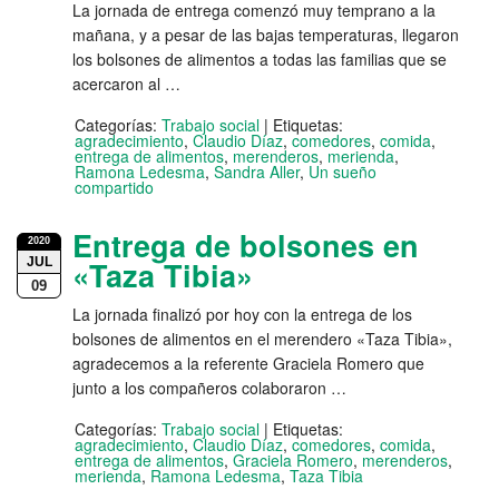
La jornada de entrega comenzó muy temprano a la
mañana, y a pesar de las bajas temperaturas, llegaron
los bolsones de alimentos a todas las familias que se
acercaron al …
Categorías:
Trabajo social
|
Etiquetas:
agradecimiento
,
Claudio Díaz
,
comedores
,
comida
,
entrega de alimentos
,
merenderos
,
merienda
,
Ramona Ledesma
,
Sandra Aller
,
Un sueño
compartido
Entrega de bolsones en
2020
JUL
«Taza Tibia»
09
La jornada finalizó por hoy con la entrega de los
bolsones de alimentos en el merendero «Taza Tibia»,
agradecemos a la referente Graciela Romero que
junto a los compañeros colaboraron …
Categorías:
Trabajo social
|
Etiquetas:
agradecimiento
,
Claudio Díaz
,
comedores
,
comida
,
entrega de alimentos
,
Graciela Romero
,
merenderos
,
merienda
,
Ramona Ledesma
,
Taza Tibia