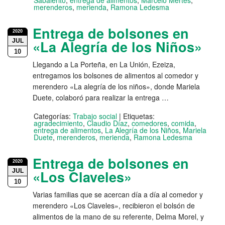
Sabalerito
,
entrega de alimentos
,
Marcelo Mertes
,
merenderos
,
merienda
,
Ramona Ledesma
Entrega de bolsones en
2020
JUL
«La Alegría de los Niños»
10
Llegando a La Porteña, en La Unión, Ezeiza,
entregamos los bolsones de alimentos al comedor y
merendero «La alegría de los niños», donde Mariela
Duete, colaboró para realizar la entrega …
Categorías:
Trabajo social
|
Etiquetas:
agradecimiento
,
Claudio Díaz
,
comedores
,
comida
,
entrega de alimentos
,
La Alegría de los Niños
,
Mariela
Duete
,
merenderos
,
merienda
,
Ramona Ledesma
Entrega de bolsones en
2020
JUL
«Los Claveles»
10
Varias familias que se acercan día a día al comedor y
merendero «Los Claveles», recibieron el bolsón de
alimentos de la mano de su referente, Delma Morel, y