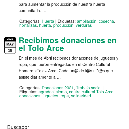
para aumentar la producción de nuestra huerta
comunitaria. …
Categorías:
Huerta
|
Etiquetas:
ampliación
,
cosecha
,
hortalizas
,
huerta
,
producción
,
verduras
Recibimos donaciones en
2021
MAY
el Tolo Arce
18
En el mes de Abril recibimos donaciones de juguetes y
ropa, que fueron entregados en el Centro Cultural
Homero «Tolo» Arce. Cada un@ de l@s niñ@s que
asiste diariamente a …
Categorías:
Donaciones 2021
,
Trabajo social
|
Etiquetas:
agradecimiento
,
centro cultural Tolo Arce
,
donaciones
,
juguetes
,
ropa
,
solidaridad
Buscador