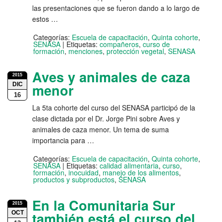
las presentaciones que se fueron dando a lo largo de
estos …
Categorías:
Escuela de capacitación
,
Quinta cohorte
,
SENASA
|
Etiquetas:
compañeros
,
curso de
formación
,
menciones
,
protección vegetal
,
SENASA
Aves y animales de caza
2015
DIC
menor
16
La 5ta cohorte del curso del SENASA participó de la
clase dictada por el Dr. Jorge Pini sobre Aves y
animales de caza menor. Un tema de suma
importancia para …
Categorías:
Escuela de capacitación
,
Quinta cohorte
,
SENASA
|
Etiquetas:
calidad alimentaria
,
curso
,
formación
,
inocuidad
,
manejo de los alimentos
,
productos y subproductos
,
SENASA
En la Comunitaria Sur
2015
OCT
también está el curso del