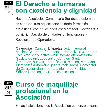
El Derecho a formarse
2026
MAR
con excelencia y dignidad
30
Nuestra Asociación Comunitaria Sur desde este mes
es sede de tres capacitaciones dede formación
profesional con títulos oficiales: Montador Electricista a
domicilio, Gasista de unidades unifuncionales y
Recolector de Operador …
Categorías:
Cursos
|
Etiquetas:
acto inaugural
,
caniles
,
Centro de Formación Laboral Nº 404 Homero
Tolo Arce
,
ciclo lectivo 2026
,
formación profesional
,
Gasista de unidades unifuncionales
,
Gastón
Granados
,
huevos
,
Jorge Ravetti
,
maples
,
Montador
Electricista a domicilio
,
planta recicladora
,
Recolector
de Operador planta de tratamiento de Residuos
Sólidos Urbanos
,
textil
,
títulos oficiales
Curso de maquillaje
2022
ABR
profesional en la
06
Asociación
En las instalaciones de la Asociación comenzó el curso