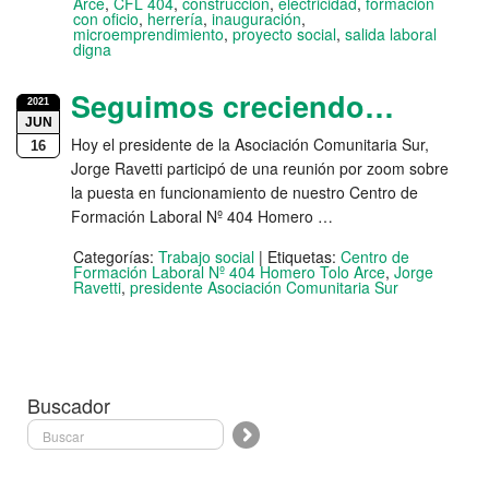
Arce
,
CFL 404
,
construcción
,
electricidad
,
formación
con oficio
,
herrería
,
inauguración
,
microemprendimiento
,
proyecto social
,
salida laboral
digna
Seguimos creciendo…
2021
JUN
Hoy el presidente de la Asociación Comunitaria Sur,
16
Jorge Ravetti participó de una reunión por zoom sobre
la puesta en funcionamiento de nuestro Centro de
Formación Laboral Nº 404 Homero …
Categorías:
Trabajo social
|
Etiquetas:
Centro de
Formación Laboral Nº 404 Homero Tolo Arce
,
Jorge
Ravetti
,
presidente Asociación Comunitaria Sur
Buscador