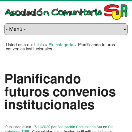
Usted está en:
Inicio
»
Sin categoría
»
Planificando futuros
convenios institucionales
Planificando
futuros convenios
institucionales
Publicado el día
17/11/2020
por
Asociación Comunitaria Sur
en
Sin
categoría
,
UPE
|
Comentarios desactivados
en Planificando futuros